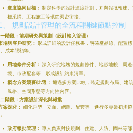
進度協同目標：
制定科學的設計進度計劃，并與報批報建、
標采購、工程施工等環節緊密銜接。
二、 規劃設計管理的全流程關鍵節點控制
第一階段：前期研究與策劃（設計輸入管理）
市場與客戶研究：
形成詳細的設計任務書，明確產品線、配置標
準、成本限額等。
用地條件分析：
深入研究地塊的規劃條件、地形地貌、周邊
境、市政配套等，形成設計約束清單。
概念方案競賽/比選：
通過多方案比較，確定規劃布局、建
風格、空間形態等方向性內容。
第二階段：方案設計深化與報批
方案深化：
細化戶型、立面、總圖、配套等，進行多專業初步協
調。
政府報批管理：
專人負責對接規劃、住建、人防、園林等部