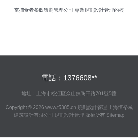
京捕食者餐飲策劃管理公司 專業規劃設計管理的核
心策略與實踐
電話：1376608**
地址：上海市松江區佘山鎮陶干路701號5幢
Copyright © 2026
www.t5385.cn
規劃設計管理
上海恒裕威
建筑設計有限公司
規劃設計管理
版權所有
Sitemap