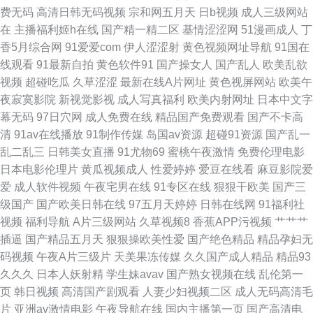
费无码
高清日韩无码视频
宗和网五月天
日b视频
成人三级网站
爽 91探花传媒 成人91破解版 黄色免费视频网站 少妇黑森林 91黄在线 大香
在
主播福利姬h在线
国产精一精二区
基情涩涩网
51漫画成人
丁
香5月综合网
91爱爱com
伊人涩涩射
黄色视频网址导航
91国在
蕉www久久 九一人人干 日本岛国片 香蕉黄色片 婷婷午夜福利影院 国产盗摄
线观看
91最新自拍
黄色软件91
国产操女人
国产乱人
欧美乱欲
视频
超碰吃瓜
久草涩涩
最新在线A片网址
黄色视屏网站
欧美午
AV 日本三级毛 国产肏屄片 五月香蕉网 国产原创自拍av 日韩性爱图 大香蕉
夜寂寞影院
新视觉影视
成人写真福利
欧美内射网址
日本中文字
幕无码
97日穴网
成人免费在线
精品国产免费观看
国产不卡高
久久资源 欧美性另类视频 91九色海角 含羞草免费91 三级片av操操 97熟女
清
91av在线播放
91制作传媒
岛国av资源
超碰91资源
国产乱一
乱二乱三
日韩美女直播
91尤物69
蜜桃午夜激情
免费伦理电影
资源站 日本簧色视频 成人视频迅雷下载 欧美性变态网 www91蘑菇 李宗瑞
日本电影伦理片
黄瓜视频成人
性爱婷婷
爱豆在线看
麻豆影院爱
爱
成人软件视频
午夜宅男在线
91专区在线
狠狠干欧美
国产三
乱淫 福利视频久 欧美丁香园婷婷 午夜福利导航网站 99拍99视频 九一一区
级国产
国产欧美日韩在线
97五月天婷婷
日韩在线网
91福利社
视频
福利导航
A片三级网站
久草视频8
香蕉APP污视频
艹艹艹
天天干网站 91色蝌蚪
插逼
国产精品五月天
狠狠操欧美性爱
国产绝色精品
精品孕妇无
码视频
午夜A片三级片
天美果冻传媒
久久国产成人精品
精品93
久久久
日本人妖射精
学生妹avav
国产熟女视频在线
乱伦第一
页
韩日视频
高清国产剧观看
人妻少妇视频二区
成人无码高清毛
片
亚洲av激情电影
午夜导航在线
国内主播第一页
国产高清电