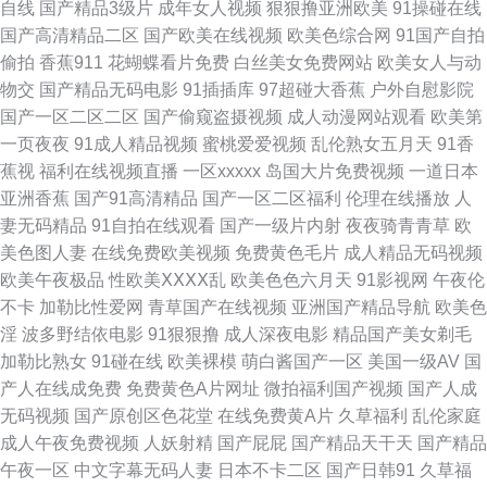
自线
国产精品3级片
成年女人视频
狠狠撸亚洲欧美
91操碰在线
欧美丝袜足交 日本激情自拍 日韩免费一级 色色的天堂 微拍福利一二区 午夜
国产高清精品二区
国产欧美在线视频
欧美色综合网
91国产自拍
偷拍
香蕉911
花蝴蝶看片免费
白丝美女免费网站
欧美女人与动
无码影院 亚洲国产黄色精品 3级A毛片 99超碰草 青青草操逼视频 香蕉视频
物交
国产精品无码电影
91插插库
97超碰大香蕉
户外自慰影院
国产一区二区二区
国产偷窥盗摄视频
成人动漫网站观看
欧美第
免费观看 在线超碰 91tv 91超碰色情 91双飞在线 97欧美超碰在线 a级日韩色
一页夜夜
91成人精品视频
蜜桃爱爱视频
乱伦熟女五月天
91香
蕉视
福利在线视频直播
一区xxxxx
岛国大片免费视频
一道日本
电影 菠萝av在现款看 成人Aⅴ视频 豆花91 国产精品成品人品 国产四区自拍
亚洲香蕉
国产91高清精品
国产一区二区福利
伦理在线播放
人
妻无码精品
91自拍在线观看
国产一级片内射
夜夜骑青青草
欧
国产在线观看亚毛 黑人黄色网 激情va 极品偷拍网 蜜芽91中出 欧美岛国性爱
美色图人妻
在线免费欧美视频
免费黄色毛片
成人精品无码视频
欧美午夜极品
性欧美ⅩⅩⅩⅩ乱
欧美色色六月天
91影视网
午夜伦
日日撸日日操 午夜欧美剧场 伊人91福利 51视频入口 91色摸鱼 AV黄色在线
不卡
加勒比性爱网
青草国产在线视频
亚洲国产精品导航
欧美色
淫
波多野结依电影
91狠狠撸
成人深夜电影
精品国产美女剃毛
操逼视频软件 超碰人妻人人操 国产在线92 黄色A片网址 六月天AV 欧美人妖
加勒比熟女
91碰在线
欧美裸模
萌白酱国产一区
美国一级AV
国
产人在线成免费
免费黄色A片网址
微拍福利国产视频
国产人成
出精汇编 色亭亭性爱网 天堂Av电影官网 伪娘AV天堂 在线播放成人网站 91
无码视频
国产原创区色花堂
在线免费黄A片
久草福利
乱伦家庭
成人午夜免费视频
人妖射精
国产屁屁
国产精品天干天
国产精品
次元网 91网址在线免费 97资源国产站 国产TS一区 激情五月花婷婷 老司机
午夜一区
中文字幕无码人妻
日本不卡二区
国产日韩91
久草福