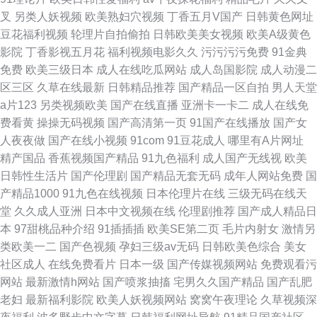
叉
另类人妖视频
欧美熟妇穴视频
丁香五月V国产
日韩黄色网址
豆花福利视频
轮理片自拍偷拍
日韩欧美美女视频
欧美A级黄色
影院
丁香影视五月花
福利视频电影久久
污污污污免费
91金典
免费
欧美三级日本
成人在线吃瓜网站
成人岛国影院
成人动漫二
区三区
久草在线最新
日韩精品推荐
国产精品一区自拍
男人天堂
a片123
另类视频欧美
国产在线直播
亚洲卡一卡二
成人在线免
费看黄
操操无码视频
国产高清第一页
91国产在线播放
国产女
人夜夜做
国产在线小视频
91com
91豆花成人
哪里有A片网址
精产国品
香蕉视频国产精品
91九色福利
成人国产无线视
欧美
日韩性生活片
国产伦理剧
国产精品无套无码
成年人网站免费
国
产精品1000
91九色在线视频
日本伦理片在线
三级无码在线天
堂
久久成人亚洲
日本中文视频在线
伦理剧推荐
国产成人精品日
本
97甜桃品种介绍
91插插插
欧美SE第二页
毛片内射女
激情另
类欧美一二
国产色视频
孕妇三级av无码
日韩欧美色综合
美女
社区成人
在线免费看片
日本一级
国产传媒视频网站
免费观看污
网站
最新激情h网站
国产喷浆抽搐
宅男久久国产精品
国产乱肥
老妇
最新福利影院
欧美人妖视频网站
窝窝午夜理论
久草视频深