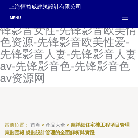
先锋影音男人的天堂-先锋影
上海恒裕威建筑設計有限公司
音女人av-先锋影音女同-先
MENU
锋影音女性-先锋影音欧美情
色资源-先锋影音欧美性爱-
先锋影音人妻-先锋影音人妻
av-先锋影音色-先锋影音色
av资源网
當前位置：
首頁
>
產品大全
>
超詳細住宅樓工程項目管理
策劃匯報 規劃設計管理的全面解析與實踐