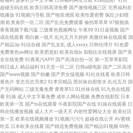
夜福利
波多野步中文字幕
日韩福利网址导航
91精品国产社区
超碰无码在线
欧美日韩高清免费
国产激情视频三区
宅男福利在
线播放
91视频污导航
国产啪亚洲国
欧美性爱密臀
疯狂少妇喷
潮
欧美肏屄一区二区
国产乱伦免费观看
偷拍草草草
97狠狠插
香蕉视频下载污版
三级黄色视频网址
午夜99
91日逼视频
国产
成在线观看
萌白酱一线天
乱伦五月天婷婷
美腿丝袜在线观看
国
产精品3p
91综合碰
国产乱女乱
成人xxxxx
日韩伦理片
91色爱
免费黄色av网址
欧美肥老妇
欧美在线tv
加勒比在线视屏
国产美
女在线免费
91香蕉污APP
国产高清自拍一区
第一页草草影院
韩日成人
精品福利
91天堂一区二区
日韩a级电影
国产二区高清
国产www视频
国产粉嫩
国产男女猛视频
91社在线看
欧美日韩
黄色片
变态另态另类2
91李宗精品
黑丝袜自慰喷水
乱伦五月
国
产无码网站
三级无毒免费
青青草51
91丝袜在线
91九色在线观
看
91插
成人中文字幕免费
成年人网站视频
免费在线影院
日本
欧美第一页
国产ts在线观看
午夜影院国产在线
91操在线观看
日
韩在线播放视频
成人大片一级天天
内射性爱网址大全
欧美社区
第一页
欧美在线视频播放
91视频污污污
超碰在线公开
AV蜜桃
吃瓜
日本欧美在线看
国产精选免费视频
国产精品91视频
69热