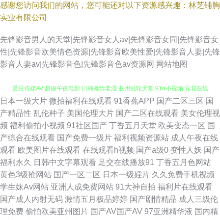
感谢您访问我们的网站，您可能还对以下资源感兴趣：林芝铺胸
实业有限公司
先锋影音男人的天堂|先锋影音女人av|先锋影音女同|先锋影音女
性|先锋影音欧美情色资源|先锋影音欧美性爱|先锋影音人妻|先锋
影音人妻av|先锋影音色|先锋影音色av资源网
网站地图
日本一级大片
微拍福利在线观看
91香蕉APP
国产二区三区
国
香蕉视频污黄 加勒比av123 91很很爱 97在线b'b www成人电影 jk啪啪内射
产精品性
乱伦种子
美国伦理大片
国产二区在线观看
美女伦理视
频
福利偷拍小视频
91社区国产
丁香五月天堂
欧美变态一区
国
爱豆传媒AV 超碰午夜电影 日韩激情老湿 亚州乱轮天堂 91n小视频 豆花在线
产综合在线观看
国产免费一级片
福利视频资源站
成人午夜在线
观看
欧美图片在线观看
在线观看h视频
国产a级0
变性人妖
国产
精东黄色 玖玖av影院 男人女人做爱网站 日韩精品视频12 五月激情网站 综合
福利永久
日韩中文字幕观看
足交在线播放91
丁香五月色网站
黄色3级抢网站
国产一区二区
日本一级婬片
久久免费手机视频
色图欧美 91沙发视频 成人91破解版 丁香伊人影院 丰满av 福利视频导航网
学生妹Av网站
亚洲人成免费网站
91大神自拍
福利片在线观看
国产成人内射无码
激情五月极品婷婷
国产剧情精品
成人三级伦
站 国产天天无日日 韩日欧美操操操 久草国产视频 久久五月亭 欧美波霸OL
理免费
偷怕欧美亚州图片
国产AV国产AV
97亚洲精华液
国内精