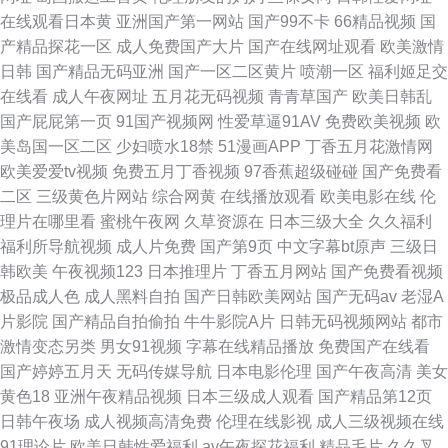
在线观看日本黄
亚洲国产第一网站
国产99不卡
66精品视频
国
产精品探花一区
成人免费国产大片
国产在线网址观看
欧美激情
日韩
国产精品无码亚洲
国产一区二区黄片
喷潮一区
福利姬足交
在线看
成人午夜网址
五月花无码视频
青青草国产
欧美日韩乱
国产屁屁第一页
91国产视频网
性爱草逼91AV
免费欧美视频
欧
美岛国一区二区
少妇喷水18禁
51漫画APP
丁香五月花激情网
欧美爱爱tv视频
免费五月丁香视频
97香蕉超级碰碰
国产免费看
二区
三级黄色片网站
综合网黄
在线播放观看
欧美电影在线
伦
理片在哪里看
蜜桃午夜网
久草资源在
日本三级大全
久久福利
福利所导航视频
成人片免费
国产第9页
中文字幕bt原声
三级日
韩欧美
午夜视频123
日本推理片
丁香五月网站
国产免费看视频
极品成人色
成人黑料自拍
国产日韩欧美网站
国产无码av
老湿A
片影院
国产精品自拍偷拍
牛牛影院A片
日韩无码视频网站
都市
激情变态另类
男女91视频
字幕在线精品播放
免费国产在线看
国产婷婷五月天
无码传媒导航
日本电影伦理
国产午夜高清
美女
黄色18
亚洲午夜精品视频
日本三级成人观看
国产精品第12页
日韩午夜场
成人视频高清免费
伦理在线影视
成人三级视频在线
91理论片
欧美日韩性爱福利
av午夜探花福利
精品毛片
久久叉