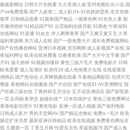
频最新网址
日韩大片在线看
久久亚洲人成
亚州色图乱伦小说
国
成人AV 91操网 俺去也俺去啦 国产呦交精品视频 老司机福利院 日韩欧美专
产va免费观看
国产人妖第二
成人影片h
91色婷婷瑟色
东京热狠
狠草
日韩精品观看
91最新国产精品
一级黄色网
91色色人妻
都
区 一区美女 97超碰视屏 国产91网址 超碰91资源 91豆花影院 东京热天堂久
市激情婷婷
91精品国产91
云涩福利在线导航
91视色
午夜福利
在线网站
91直播
91处女
伊人网青青草
国产又爽又黄又无
久草
久 九一传媒影视传媒 日本免费A∨ 亚洲Av色情网占 阿v视频在线观看 国产呦
福利资源网
东方成人在线
国产一级免费大片
成年免费视频网站
国产在线播放网站
亚洲日本视频
淫淫网网
成人影视国产在线
深
交精品视频 免费成人17 日韩黄色免费网站 性爱日韩 91视频观看网站 超碰
夜福利网址
欧美在线免费看
日夜夜欧美
国产大片中文字幕
国产
片91
操久婷婷
91视频你懂得
黄色三级片毛片
免费电影片
日韩
97成人在线 国产精品免费网站 欧洲综合色网 性爱超碰 91网站链接 岛国毛片
欧美爱爱
成人亚洲区
欧美性16
成人色情黄片在线
在线观看亚
洲精品
国产热综合
久草网视频在线看
午夜精品网影院
伦理片完
在线观看 激情夜色av 欧美成人性爱综合 色色撸大妈 影音先锋欧美四级 抖阴
整版
黄视网站在线播放
国产片自拍
国产在线91
AV亚洲网址
国
产经典三级在线
丁香婷婷五月综合
五月花亚洲综合
国产影院第
变态大 日本中文字幕色 51国产自拍视频 豆花视频九一免费 久久国内精品 91
一页
乱码欧美孕交
超碰在线艹
日本在线护士
黄色三级免费网址
香港电影伦理片
91黄色电影
亚洲一区成人视频
国产福利电影
爽片 日本后入视频 伊人伦理电影 白丝喷水在线 国产色色五月天 日本AⅤ在线
日韩成人影片
男的天堂网AV
国产精品尤物在
免费a一毛片
欧美
肠交扩张另类
最新亚洲日韩精品
欧美在线视频
免费黄色网址在
伊人婷婷色香五月 wwwav麻豆网 激情文学另类av 欧美爽爽 午夜剧场在线爽
线
主播第一页
丁香五月网
性爱东京热
草逼视频78
国产成人免