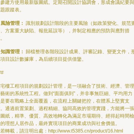
有參建方使用最新版圖紙。定期召開設計協調會，形成會議紀要
問題跟蹤表。
. 風險管理：
識別規劃設計階段的主要風險（如政策變化、規范
新、方案重大缺陷、報批延誤等），并制定相應的預防與應對措
施。
. 知識管理：
歸檔整理各階段設計成果、評審記錄、變更文件，
成項目設計數據庫，為后續項目提供借鑒。
##
住宅樓工程項目的規劃設計管理，是一項融合了技術、經濟、管
與藝術的系統性工程。做到“面面俱到”，并非事無巨細、平均用力
而是要在戰略上全面覆蓋，在流程上關鍵把控，在體系上堅實支
撐。通過前置策劃、過程精細、協同高效的管理實踐，方能將一
張圖紙，精準、優質、高效地轉化為滿足市場期待、經得起時間
驗的理想人居作品，最終實現項目的商業成功與社會價值。
若轉載，請注明出處：http://www.t5385.cn/product/16.html