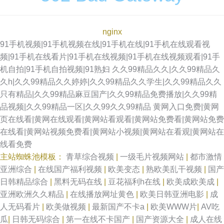
nginx
91手机视频|91手机视频在线|91手机在线|91手机在线观看视
频|91手机在线看片|91手机在线视频|91手机在线视频观看|91手
机自拍|91手机自拍视频|91熟妇
久久99精品久久|久久99精品久
久h|久久99精品久久婷婷|久久99精品久久学生|久久99精品久久
只有精品|久久99精品麻豆国产|久久99精品免费播放|久久99精
品视频|久久99精品一区|久久99久久99精品
黄网入口免费|黄网
页在线看|黄网在线观看|黄网站看观看|黄网站免费看|黄网站免费
在线看|黄网站视频免费看|黄网站小视频|黄网站在看观|黄网站在
线看免费
主站蜘蛛池模板：
青草综合视频
|
一级毛片视频网站
|
都市激情
亚洲综合
|
在线国产福利视频
|
欧美变态
|
熟欧美乱干视频
|
国产
日韩精品综合
|
黑料无码在线
|
豆花福利h在线
|
欧美成欧美成
|
亚洲欧洲久久精品
|
在线播放网址黄色
|
欧美日韩亚洲电影
|
成
人无码看片
|
欧美做视频
|
最新国产不卡a
|
欧美WWW片
|
AV吃
瓜
|
日韩无码综合
|
第一在线不卡国产
|
国产资源大全
|
成人在线