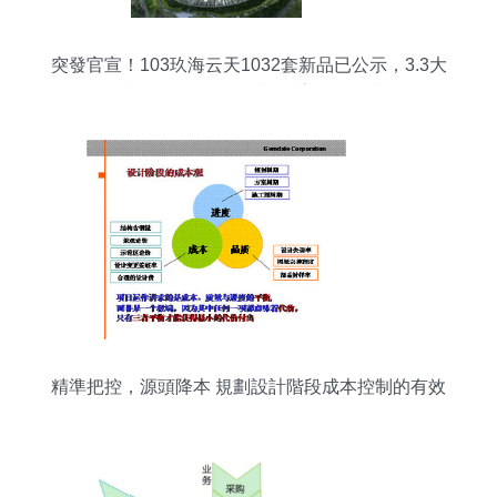
突發官宣！103玖海云天1032套新品已公示，3.3大
戶型機遇待啟，規劃設計前瞻解讀
精準把控，源頭降本 規劃設計階段成本控制的有效
路徑