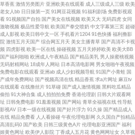
草香蕉
激情另类图片
亚洲欧美在线观看
成人三级成人三级
欧美
色情 超碰人人操人人操 国产精品福利社 日韩超碰 草逼电影网站 国内精品第
老女人bb
日日操第一页
91网豆花视频
91福利剧场
免费影视观
看
91视频国产自拍
国产美女在线视频
欧美又大
无码四虎
女同
一页 91黄下载 成人午夜A片 黄色视频链接 欧美熟妇激情 色色看片 影音先锋
激吻视频
极品性爱导航
欧美国产拳交喷奶
中文字幕第三页
超碰
成人影视
欧美日韩中文一区
手机看片1204
91色快播
福利撸影
自拍在线 91熟女视频口 白丝内射91AV 国产91理论在线 激情导航 欧美少女
院
激情五月天国产
综合网五月天
美女主播青草
国产高清不卡视
频
四虎影视
欧美一区在线
操碰视频
五月天婷婷欧美
欧美大BB
性交 熟妇人妻一区二区 影音先锋丁香四月 97超碰女人 成人免费观看视频 后
国产福利啪啪
欧洲成人午夜精品
国产精品美乳
男人操蜜桃视频
无码射精网站
18成年人网站
日本高清电影网
男女啪啪午夜视频
入美女的网站 蜜臀性爱av 日本在线观看 伊人成人在线视频 aV经典在线导航
免费电影在线观看
亚洲ab
成人少妇视频导航
91国产小青蛙
国
产成年免费网站
国产视频高清在线
精品香蕉
求a片网址
麻豆tv
国产av第一页 久久精品国产男包 青娱乐AV首页 四区五区福利导航 伊人成人
在线观看
在线撸丝片
91草碰
国产成人激情视频
黑料吃瓜精品
偷拍
91大神合集
成人拍拍拍免费
香港伦理剧
日韩大片观看网
在线 91社区9页 俺五月激情 韩国无码H片 蜜桃97干 日韩三级aa 综合另类精
址
日韩免费电影
91羞羞视频
国产网站
青草全福视在线
性导航
影视AV
日本一级在线视频
国产好片浮力
91久操
国产精品成人
品av 97人人操人人爽 成人品人妻久久 韩国精品一二三 老湿影院日本 日本爱
在线
精品免费看
人人看操碰
午夜伦理电影网
久久国自产拍精品
高清乱码0
国产欧美
日韩三级黄色A片
伦理电影亚洲国产
福利
爱片 尤物视频官网 AA欧美性爱 国产成人在线日韩 久久理伦 人人超碰 午夜
姬黄色网址
欧美伊人影院
丁香成人五月花
黄色网网址女
久草视