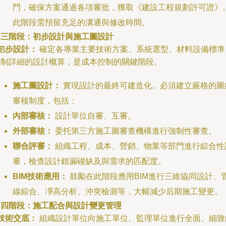
門，確保方案通過各項審批，獲取《建設工程規劃許可證》
此階段需預留充足的溝通與修改時間。
第三階段：初步設計與施工圖設計
初步設計：
確定各專業主要技術方案、系統選型、材料設備標準
編制詳細的設計概算，是成本控制的關鍵階段。
施工圖設計：
實現設計的最終可建造化。必須建立嚴格的圖
審核制度，包括：
內部審核：
設計單位自審、互審。
外部審核：
委托第三方施工圖審查機構進行強制性審查。
聯合評審：
組織工程、成本、營銷、物業等部門進行綜合性
審，檢查設計錯漏碰缺及與需求的匹配度。
BIM技術應用：
鼓勵在此階段應用BIM進行三維協同設計、
線綜合、凈高分析、沖突檢測等，大幅減少后期施工變更。
第四階段：施工配合與設計變更管理
技術交底：
組織設計單位向施工單位、監理單位進行全面、細致