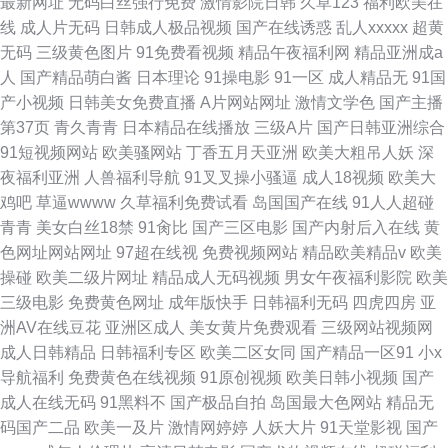
最新网址
无码白丝强行免费
激情影院日韩
久草123
福利欧美在
线
成人片无码
日韩成人极品视频
国产在线诱惑
乱人xxxxx
超黄
无码
三级黄色图片
91免费看视频
精品午夜福利网
精品亚洲成a
人
国产精品萌白酱
日本理论
91操电影
91一区
成人精品无
91国
产小视频
日韩美女免费直播
A片网站网址
激情文学色
国产主播
第37页
青久青青
日本精品在线播放
三级A片
国产日韩亚洲综合
91短视频网站
欧美骚网站
丁香五月天亚洲
欧美大粗吊人妖
深
夜福利亚洲
人兽福利导航
91叉叉操小骚逼
成人18视频
欧美大
鸡吧
草逼wwww
久草福利免费试看
岛国国产在线
91人人超碰
青青
美女白丝18禁
91肏比
国产三区电影
国产内射后入在线
黄
色网址网站网址
97超在线视
免费视频网站
精品欧美精品v
欧美
操碰
欧美二级片网址
精品成人无码视频
男女午夜福利影院
欧美
三级电影
免费黄色网址
成年版快手
日韩福利无码
四虎四房
亚
洲AV在线豆花
亚洲区成人
美女黄片免费观看
三级网站视频网
成人日韩精品
日韩福利专区
欧美二区女同
国产精品一区91
小x
导航福利
免费黄色在线视频
91原创视频
欧美日韩小视频
国产
成人在线无码
91黑料不
国产极品自拍
岛国最大色网站
精品无
码国产二品
欧美一及片
激情网婷婷
人妖大片
91天堂影视
国产