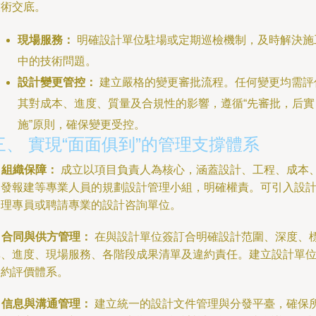
技術交底。
現場服務：
明確設計單位駐場或定期巡檢機制，及時解決施
中的技術問題。
設計變更管控：
建立嚴格的變更審批流程。任何變更均需評
其對成本、進度、質量及合規性的影響，遵循“先審批，后實
施”原則，確保變更受控。
三、 實現“面面俱到”的管理支撐體系
. 組織保障：
成立以項目負責人為核心，涵蓋設計、工程、成本
開發報建等專業人員的規劃設計管理小組，明確權責。可引入設
管理專員或聘請專業的設計咨詢單位。
. 合同與供方管理：
在與設計單位簽訂合明確設計范圍、深度、
準、進度、現場服務、各階段成果清單及違約責任。建立設計單
履約評價體系。
. 信息與溝通管理：
建立統一的設計文件管理與分發平臺，確保