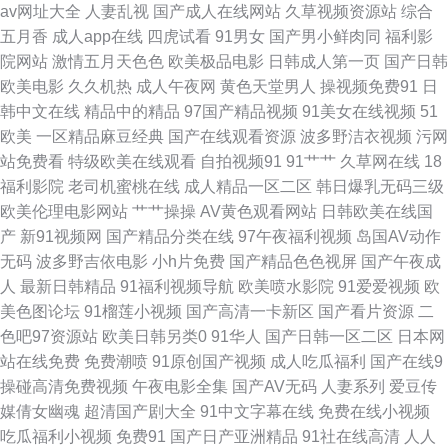
av网址大全
人妻乱视
国产成人在线网站
久草视频资源站
综合
91迷奸精品 丁香8月大香蕉 老司机福院视频 午夜销魂福利 91久久一 宅福利
五月香
成人app在线
四虎试看
91男女
国产男小鲜肉同
福利影
院网站
激情五月天色色
欧美极品电影
日韩成人第一页
国产日韩
白浆 avtt伊人 大香蕉AV导航网 亚洲吃瓜福利 91涩涩网站 草比电影网 成人不
欧美电影
久久机热
成人午夜网
黄色天堂男人
操视频免费91
日
韩中文在线
精品中的精品
97国产精品视频
91美女在线视频
51
卡视频 国模100p 青娱乐92 肏屄五月天 国产精品丝袜 九一成人秘网 欧美99
欧美
一区精品麻豆经典
国产在线观看资源
波多野洁衣视频
污网
站免费看
特级欧美在线观看
自拍视频91
91艹艹
久草网在线
18
导航 亚洲黄色黄色网址 91啦九色绿帽 AV线上 福利地址发布页 狠狠喽老司
福利影院
老司机蜜桃在线
成人精品一区二区
韩日爆乳无码三级
欧美伦理电影网站
艹艹操操
AV黄色观看网站
日韩欧美在线国
机 欧美男女性生活 深夜浮力视频 性欧美日韩 91茄子在线看 含羞草免费91
产
新91视频网
国产精品分类在线
97午夜福利视频
岛国AV动作
无码
波多野吉依电影
小h片免费
国产精品色色视屏
国产午夜成
免费看草逼 欧洲性生活社区 色先锋影音AV 亚洲成人免费电影 中文字幕欧美
人
最新日韩精品
91福利视频导航
欧美喷水影院
91爱爱视频
欧
美色图论坛
91榴莲小视频
国产高清一卡新区
国产看片资源
二
专区 91亚洲网站 www国产色片 东京热AV导航网 精东免费视频 免费的瑟瑟
色吧97资源站
欧美日韩另类0
91华人
国产日韩一区二区
日本网
站在线免费
免费潮喷
91原创国产视频
成人吃瓜福利
国产在线9
的网站 日本丝袜足交 丝袜视频 亚洲情色图网站 91干逼网 99热精偷拍 超碰
操碰高清免费视频
午夜电影全集
国产AV无码
人妻系列
爱豆传
媒倩女幽魂
超清国产剧大全
91中文字幕在线
免费在线小视频
欧美成人 国产AV探花 激情片a级试看 瑟瑟五月天婷婷 在线看视频污 97日韩
吃瓜福利小视频
免费91
国产日产亚洲精品
91社在线高清
人人