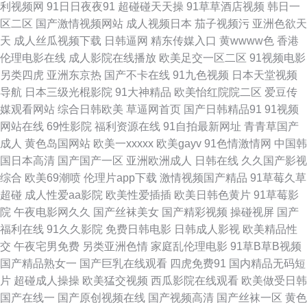
利视频网
91日日夜夜91
超碰碰天天操
91草草酒店视频
韩日一
性交网 男人午夜影院 欧美性交DVD 日本香蕉网 日韩性爱网址 伊人伊思7 91
区二区
国产激情视频网站
成人视频日本
茄子视频污
亚洲色欲天
天
成人丝瓜视频下载
日韩逼网
精东传媒入口
黄wwww色
香港
干逼网 亚洲丝袜天堂在线 都市激激情 欧美肏屄视频 午夜插逼网址网站 人妖
伦理电影在线
成人影院在线播放
欧美足交一区二区
91视频电影
另类四虎
亚洲东京热
国产不卡在线
91九色视频
日本天堂视频
AV综合网 午夜三级A 亚洲天堂色网站 91偷拍超碰 草草网天堂 成人AV线上看
导航
日本三级光棍影院
91大神精品
欧美怡红院院二区
爱豆传
媒观看网站
综合日韩欧美
草逼网首页
国产日韩精品91
91视频
国产在线欧 精品综合国浮 男人天堂狠狠操 日本黄页视频 少妇超碰在线播放
网站在线
69性影院
福利资源在线
91自拍最新网址
青青草国产
成人
黄色岛国网站
欧美一xxxxx
欧美gayv
91色情激情网
中国韩
性爱网欧美日日色 91精品资源 97超碰超碰在线 变态伪娘自慰 岛国午夜av
国日本高清
国产国产一区
亚洲欧洲成人
日韩在线
久久国产影视
综合
欧美69潮喷
伦理片app下载
激情视频国产精品
91草莓久草
国产第一页在线 另类综合小图i 青草午夜影院 日韩熟女视频 午夜福利AV网站
超碰
成人性爱aa影院
欧美性爱插插
欧美日韩色黄片
91草莓影
院
午夜电影网久久
国产丝袜美女
国产精彩视频
操碰视屏
国产
91大神黑丝在线 91www豆花 久久八七偷拍伦理 日韩综合色色 伊人久久国产
福利在线
91久久影院
免费日韩电影
日韩成人影视
欧美精品性
交
午夜宅男免费
另类亚洲色情
家庭乱伦理电影
91草B草B视频
视频 超碰免费在线99 国产精品美女av 久热大香蕉 青青草视频福利 亚洲毛片
国产精品熟女一
国产巨乳在线观看
四虎免费91
国内精品无码短
片
超碰成人操操
欧美猛交视频
西瓜影院在线观看
欧美做受日韩
基地专区 91青青操网站 超碰狠狠 国产中文 欧美精品一级片 午夜三级影院
国产在线一
国产原创视频在线
国产视频高清
国产丝袜一区
黄色