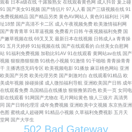
观看
日本a级在线
干露脸熟女
在线观看黄色网
成人抖音
爰上碰
91
国产美女91视频
国产情侣片
97人人看
国产三级视频在线
91
免费视频精品
国产精品另类
黄色AV网站人
黄色91福利社
污网
址18禁
国产高清不卡二区
成人午夜视频免费
欧美激情福利网
国产青青青草
91草逼视频
免费看片日韩
午夜视频福利免费
国
产嫩草视频在线
69叉叉叉
最新日本在线视频
日韩成人a
青青操
91
五月天婷婷
91短视频在线
国产在线观看的
白丝美女自慰网
站
91福利免费视频
加勒比91AV
91在线观看
黄网站av在线
国产
视频
狠狠擼狠狠擼
91桃色小视频
91激情
91干啪啪
青青操青青
干
主播诱惑无码专区
欧美视频电影
91播放
麻豆桃色网站
亚洲
欧美国产另类
欧美伦理另类
国产刺激对白
在线观看91精品
欧
美成年视频
操碰操揉
成人微拍福利导航
亚洲欧美国产日韩
成年
在线观看免费
岛国精品在线播放
狠狠撸第四色
欧美一页
女同电
影在线观看
91网国产尤物在
毛片网站黄色
狼人三级片
高清男
同
国产日韩伦理淫
成年免费视频
亚洲欧美中文视频
东京热亚洲
色图
蜜桃成人超碰网
91精品小视频
久草福利免费视影
五月天
堂网
国产大学生
502 Bad Gateway