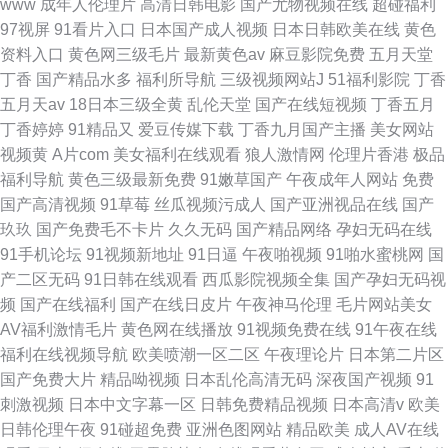
www
成年人伦理片
高清日韩电影
国产尤物视频在线
超碰福利
97视屏
91看片入口
日本国产成人视频
日本日韩欧美在线
黄色
资料入口
黄色网三级毛片
最新黄色av
麻豆影院免费
五月天堂
丁香
国产精品水多
福利所导航
三级视频网站J
51福利影院
丁香
五月天av
18日本三级全黄
乱伦天堂
国产在线短视频
丁香五月
丁香婷婷
91精品又
爱豆传媒下载
丁香九月国产主播
美女网站
视频黄
A片com
美女福利在线观看
狼人激情网
伦理片香港
极品
福利导航
黄色三级最新免费
91嫩草国产
午夜成年人网站
免费
国产高清视频
91草莓
丝瓜视频污成人
国产亚洲视品在线
国产
玖玖
国产免费毛不卡片
久久无码
国产精品网络
孕妇无码在线
91手机论坛
91视频新地址
91日逼
午夜啪视频
91啪水蜜桃网
国
产二区无码
91日韩在线观看
西瓜影院视频全集
国产孕妇无码视
频
国产在线福利
国产在线日皮片
午夜神马伦理
毛片网站美女
AV福利激情毛片
黄色网在线播放
91视频免费在线
91午夜在线
福利在线视频导航
欧美喷潮一区二区
午夜理论片
日本第二片区
国产免费大片
精品呦视频
日本乱伦高清无码
深夜国产视频
91
刺激视频
日本中文字幕一区
日韩免费精品视频
日本高清v
欧美
日韩伦理午夜
91碰超免费
亚洲色图网站
精品欧美
成人AV在线