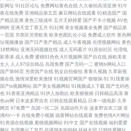
影网址
91社区论坛
免费网站黄色在线
久久偷拍高清亚洲
91午
夜在线免费
亚洲精品第五页
麻豆网站在线观看
91精选国产
国
产精品亚洲
黄色三级成年
五月天婷婷爱
国产不卡小视频
AV色
哟哟
亚洲天堂丁香五月
91社网
美女视频黄全免费
国产精品第
一页国
另类区另类欧美
欧美色图乱伦小说
免费成人软件
黄色网
址视频播放
国产日产美产精品
成人午夜视频
伦理视频网站
黄色
18禁网站
亚洲无码视频在线
成人无码看片
91原创社区
伦理电
影香港
成人免费
蜜桃91色色
A片视频网
国产自在线
操欧美老
女人
人人97综合精品
岛国免费
国产无码一二
蜜桃tv网站入口
国产第66页
另类国产在线
熟女自拍偷拍
青青久视频
久草新视
频在线
激情深爱欧美激情
91视频官网国产
狠狠操-91
91我要操
国产ts视频网站
国产美女视频网站
91视频成人下载
国产无码色
色
91香蕉亚洲精品
91伊人加勒比
欧美狠狠插
日韩精品高清
黄
色av网
日本波多野吉衣
日韩在线观看精品
日本一级电影
久草
网页
97免费艹
岛国一区二区
岛国动作片在
波多野吉衣三级
亚
洲AV一卡
在线免费小视频
搞黄网站在线观看
免费色情A片网扯
91资源在线视频
蜜桃视频网站
91中文
国产在线视频
福利爱爱
网址
岛国搬运工首页
伦理朋友的妈妈
丝袜女同
日韩性爱网址