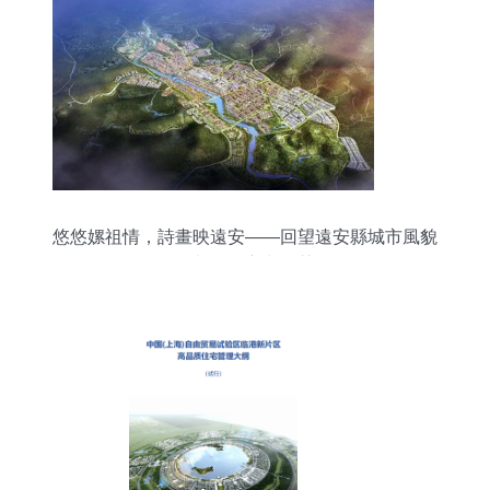
悠悠嫘祖情，詩畫映遠安——回望遠安縣城市風貌
規劃的匠心與智慧