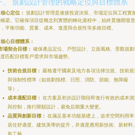
一、 規劃設計管理的戰略定位與目標體系
. 核心定位：
規劃設計管理是連接投資決策、市場定位與工程實
的橋梁。它確保項目從概念到實體的轉化過程中，始終貫徹開發
圖，平衡功能、質量、成本、進度與合規性等多維目標。
. 核心目標體系：
市場契合目標：
確保產品定位、戶型設計、立面風格、景觀規劃
深度匹配目標客戶需求與市場趨勢。
技術合規目標：
嚴格遵守國家及地方各項法律法規、技術規
與強制性標準（如規劃指標、日照、消防、節能、無障礙
等）。
成本適配目標：
在方案及初步設計階段即進行有效的成本測
與控制，推行限額設計，避免后期重大變更。
品質與創新目標：
在滿足基本功能基礎上，追求空間利用率
居住舒適度、建筑美學的提升，并適度應用新技術、新材料
新工藝。