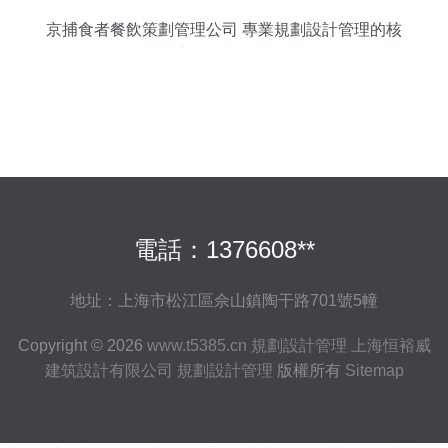
京捕食者餐飲策劃管理公司 專業規劃設計管理的核
心策略與實踐
電話：1376608**
地址：上海市松江區佘山鎮陶干路701號5幢
Copyright © 2026
www.t5385.cn
規劃設計管理
上海恒裕威
建筑設計有限公司
規劃設計管理
版權所有
Sitemap