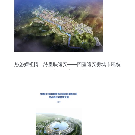
悠悠嫘祖情，詩畫映遠安——回望遠安縣城市風貌
規劃的匠心與智慧