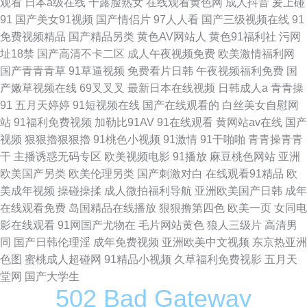
观看
日本a级在线
干露脸熟女
在线观看黄色网
成人抖音
爰上碰
91
国产美女91视频
国产情侣片
97人人看
国产三级视频在线
91
免费视频精品
国产精品另类
黄色AV网站人
黄色91福利社
污网
址18禁
国产高清不卡二区
成人午夜视频免费
欧美激情福利网
国产青青青草
91草逼视频
免费看片日韩
午夜视频福利免费
国
产嫩草视频在线
69叉叉叉
最新日本在线视频
日韩成人a
青青操
91
五月天婷婷
91短视频在线
国产在线观看的
白丝美女自慰网
站
91福利免费视频
加勒比91AV
91在线观看
黄网站av在线
国产
视频
狠狠擼狠狠擼
91桃色小视频
91激情
91干啪啪
青青操青青
干
主播诱惑无码专区
欧美视频电影
91播放
麻豆桃色网站
亚洲
欧美国产另类
欧美伦理另类
国产刺激对白
在线观看91精品
欧
美成年视频
操碰操揉
成人微拍福利导航
亚洲欧美国产日韩
成年
在线观看免费
岛国精品在线播放
狠狠撸第四色
欧美一页
女同电
影在线观看
91网国产尤物在
毛片网站黄色
狼人三级片
高清男
同
国产日韩伦理淫
成年免费视频
亚洲欧美中文视频
东京热亚洲
色图
蜜桃成人超碰网
91精品小视频
久草福利免费视影
五月天
堂网
国产大学生
502 Bad Gateway