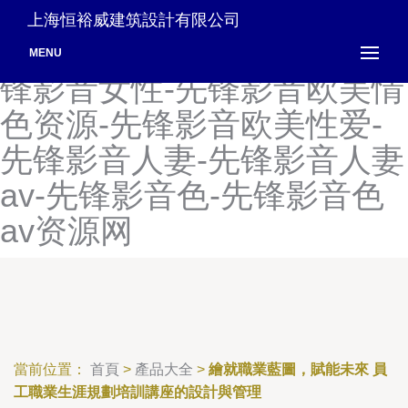
先锋影音男人的天堂-先锋影
上海恒裕威建筑設計有限公司
音女人av-先锋影音女同-先
MENU
锋影音女性-先锋影音欧美情
色资源-先锋影音欧美性爱-
先锋影音人妻-先锋影音人妻
av-先锋影音色-先锋影音色
av资源网
當前位置：
首頁
>
產品大全
>
繪就職業藍圖，賦能未來 員
工職業生涯規劃培訓講座的設計與管理