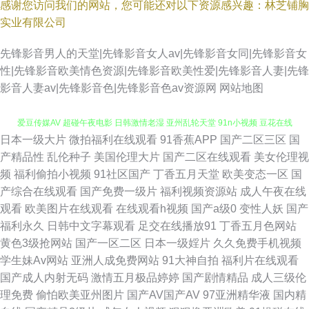
感谢您访问我们的网站，您可能还对以下资源感兴趣：林芝铺胸
实业有限公司
先锋影音男人的天堂|先锋影音女人av|先锋影音女同|先锋影音女
性|先锋影音欧美情色资源|先锋影音欧美性爱|先锋影音人妻|先锋
影音人妻av|先锋影音色|先锋影音色av资源网
网站地图
日本一级大片
微拍福利在线观看
91香蕉APP
国产二区三区
国
香蕉视频污黄 加勒比av123 91很很爱 97在线b'b www成人电影 jk啪啪内射
产精品性
乱伦种子
美国伦理大片
国产二区在线观看
美女伦理视
频
福利偷拍小视频
91社区国产
丁香五月天堂
欧美变态一区
国
爱豆传媒AV 超碰午夜电影 日韩激情老湿 亚州乱轮天堂 91n小视频 豆花在线
产综合在线观看
国产免费一级片
福利视频资源站
成人午夜在线
观看
欧美图片在线观看
在线观看h视频
国产a级0
变性人妖
国产
精东黄色 玖玖av影院 男人女人做爱网站 日韩精品视频12 五月激情网站 综合
福利永久
日韩中文字幕观看
足交在线播放91
丁香五月色网站
黄色3级抢网站
国产一区二区
日本一级婬片
久久免费手机视频
色图欧美 91沙发视频 成人91破解版 丁香伊人影院 丰满av 福利视频导航网
学生妹Av网站
亚洲人成免费网站
91大神自拍
福利片在线观看
国产成人内射无码
激情五月极品婷婷
国产剧情精品
成人三级伦
站 国产天天无日日 韩日欧美操操操 久草国产视频 久久五月亭 欧美波霸OL
理免费
偷怕欧美亚州图片
国产AV国产AV
97亚洲精华液
国内精