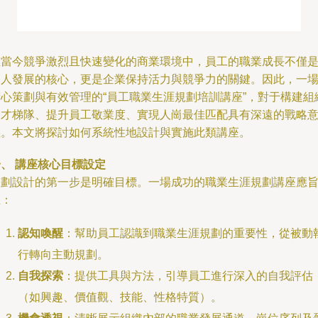
在當今競爭激烈且快速變化的商業環境中，員工的職業成長不僅
個人發展的核心，更是企業保持活力與競爭力的關鍵。因此，一
精心策劃與有效管理的“員工職業生涯規劃培訓講座”，對于構建組
人才梯隊、提升員工敬業度、實現人崗最佳匹配具有深遠的戰略
義。本文將探討如何系統性地設計與實施此類講座。
、 講座核心目標設定
規劃設計的第一步是明確目標。一場成功的職業生涯規劃講座應
在：
認知喚醒
：幫助員工認識到職業生涯規劃的重要性，從被動
行轉向主動規劃。
自我探索
：提供工具與方法，引導員工進行深入的自我評估
（如興趣、價值觀、技能、性格特質）。