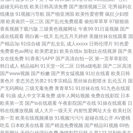
超碰无码在线
欧美日韩高清免费
国产激情视频三区
宅男福利在
线播放
91视频污导航
国产啪亚洲国
欧美性爱密臀
疯狂少妇喷
潮
欧美肏屄一区二区
国产乱伦免费观看
偷拍草草草
97狠狠插
香蕉视频下载污版
三级黄色视频网址
午夜99
91日逼视频
国产
成在线观看
萌白酱一线天
乱伦五月天婷婷
美腿丝袜在线观看
国
产精品3p
91综合碰
国产乱女乱
成人xxxxx
日韩伦理片
91色爱
免费黄色av网址
欧美肥老妇
欧美在线tv
加勒比在线视屏
国产美
女在线免费
91香蕉污APP
国产高清自拍一区
第一页草草影院
韩日成人
精品福利
91天堂一区二区
日韩a级电影
国产二区高清
国产www视频
国产粉嫩
国产男女猛视频
91社在线看
欧美日韩
黄色片
变态另态另类2
91李宗精品
黑丝袜自慰喷水
乱伦五月
国
产无码网站
三级无毒免费
青青草51
91丝袜在线
91九色在线观
看
91插
成人中文字幕免费
成年人网站视频
免费在线影院
日本
欧美第一页
国产ts在线观看
午夜影院国产在线
91操在线观看
日
韩在线播放视频
成人大片一级天天
内射性爱网址大全
欧美社区
第一页
欧美在线视频播放
91视频污污污
超碰在线公开
AV蜜桃
吃瓜
日本欧美在线看
国产精选免费视频
国产精品91视频
69热
最新网址
无码白丝强行免费
激情影院日韩
久草123
福利欧美在