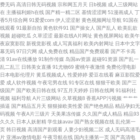
费无码
高清日韩无码视频
宗和网五月天
日b视频
成人三级网站
爽 91探花传媒 成人91破解版 黄色免费视频网站 少妇黑森林 91黄在线 大香
在
主播福利姬h在线
国产精一精二区
基情涩涩网
51漫画成人
丁
香5月综合网
91爱爱com
伊人涩涩射
黄色视频网址导航
91国在
蕉www久久 九一人人干 日本岛国片 香蕉黄色片 婷婷午夜福利影院 国产盗摄
线观看
91最新自拍
黄色软件91
国产操女人
国产乱人
欧美乱欲
视频
超碰吃瓜
久草涩涩
最新在线A片网址
黄色视屏网站
欧美午
AV 日本三级毛 国产肏屄片 五月香蕉网 国产原创自拍av 日韩性爱图 大香蕉
夜寂寞影院
新视觉影视
成人写真福利
欧美内射网址
日本中文字
幕无码
97日穴网
成人免费在线
精品国产免费观看
国产不卡高
久久资源 欧美性另类视频 91九色海角 含羞草免费91 三级片av操操 97熟女
清
91av在线播放
91制作传媒
岛国av资源
超碰91资源
国产乱一
乱二乱三
日韩美女直播
91尤物69
蜜桃午夜激情
免费伦理电影
资源站 日本簧色视频 成人视频迅雷下载 欧美性变态网 www91蘑菇 李宗瑞
日本电影伦理片
黄瓜视频成人
性爱婷婷
爱豆在线看
麻豆影院爱
爱
成人软件视频
午夜宅男在线
91专区在线
狠狠干欧美
国产三
乱淫 福利视频久 欧美丁香园婷婷 午夜福利导航网站 99拍99视频 九一一区
级国产
国产欧美日韩在线
97五月天婷婷
日韩在线网
91福利社
视频
福利导航
A片三级网站
久草视频8
香蕉APP污视频
艹艹艹
天天干网站 91色蝌蚪
插逼
国产精品五月天
狠狠操欧美性爱
国产绝色精品
精品孕妇无
码视频
午夜A片三级片
天美果冻传媒
久久国产成人精品
精品93
久久久
日本人妖射精
学生妹avav
国产熟女视频在线
乱伦第一
页
韩日视频
高清国产剧观看
人妻少妇视频二区
成人无码高清毛
片
亚洲av激情电影
午夜导航在线
国内主播第一页
国产高清电