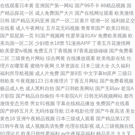
在线观看日本黄
亚洲国产第一网站
国产99不卡
66精品视频
国
产精品探花一区
成人免费国产大片
国产在线网址观看
欧美激情
日韩
国产精品无码亚洲
国产一区二区黄片
喷潮一区
福利姬足交
在线看
成人午夜网址
五月花无码视频
青青草国产
欧美日韩乱
国产屁屁第一页
91国产视频网
性爱草逼91AV
免费欧美视频
欧
美岛国一区二区
少妇喷水18禁
51漫画APP
丁香五月花激情网
欧美爱爱tv视频
免费五月丁香视频
97香蕉超级碰碰
国产免费看
二区
三级黄色片网站
综合网黄
在线播放观看
欧美电影在线
伦
理片在哪里看
蜜桃午夜网
久草资源在
日本三级大全
久久福利
福利所导航视频
成人片免费
国产第9页
中文字幕bt原声
三级日
韩欧美
午夜视频123
日本推理片
丁香五月网站
国产免费看视频
极品成人色
成人黑料自拍
国产日韩欧美网站
国产无码av
老湿A
片影院
国产精品自拍偷拍
牛牛影院A片
日韩无码视频网站
都市
激情变态另类
男女91视频
字幕在线精品播放
免费国产在线看
国产婷婷五月天
无码传媒导航
日本电影伦理
国产午夜高清
美女
黄色18
亚洲午夜精品视频
日本三级成人观看
国产精品第12页
日韩午夜场
成人视频高清免费
伦理在线影视
成人三级视频在线
91理论片
欧美日韩性爱福利
av午夜探花福利
精品毛片
久久叉