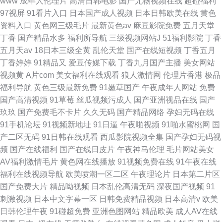
www
成年人伦理片
高清日韩电影
国产尤物视频在线
超碰福利
97视屏
91看片入口
日本国产成人视频
日本日韩欧美在线
黄色
资料入口
黄色网三级毛片
最新黄色av
麻豆影院免费
五月天堂
丁香
国产精品水多
福利所导航
三级视频网站J
51福利影院
丁香
五月天av
18日本三级全黄
乱伦天堂
国产在线短视频
丁香五月
丁香婷婷
91精品又
爱豆传媒下载
丁香九月国产主播
美女网站
视频黄
A片com
美女福利在线观看
狼人激情网
伦理片香港
极品
福利导航
黄色三级最新免费
91嫩草国产
午夜成年人网站
免费
国产高清视频
91草莓
丝瓜视频污成人
国产亚洲视品在线
国产
玖玖
国产免费毛不卡片
久久无码
国产精品网络
孕妇无码在线
91手机论坛
91视频新地址
91日逼
午夜啪视频
91啪水蜜桃网
国
产二区无码
91日韩在线观看
西瓜影院视频全集
国产孕妇无码视
频
国产在线福利
国产在线日皮片
午夜神马伦理
毛片网站美女
AV福利激情毛片
黄色网在线播放
91视频免费在线
91午夜在线
福利在线视频导航
欧美喷潮一区二区
午夜理论片
日本第二片区
国产免费大片
精品呦视频
日本乱伦高清无码
深夜国产视频
91
刺激视频
日本中文字幕一区
日韩免费精品视频
日本高清v
欧美
日韩伦理午夜
91碰超免费
亚洲色图网站
精品欧美
成人AV在线