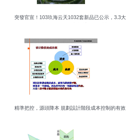
突發官宣！103玖海云天1032套新品已公示，3.3大
戶型機遇待啟，規劃設計前瞻解讀
精準把控，源頭降本 規劃設計階段成本控制的有效
路徑