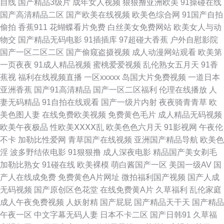
自线
国产精品3级片
成年女人视频
狠狠撸亚洲欧美
91操碰在线
欧美丝袜足交 日本激情自拍 日韩免费一级 色色的天堂 微拍福利一二区 午夜
国产高清精品二区
国产欧美在线视频
欧美色综合网
91国产自拍
偷拍
香蕉911
花蝴蝶看片免费
白丝美女免费网站
欧美女人与动
无码影院 亚洲国产黄色精品 3级A毛片 99超碰草 青青草操逼视频 香蕉视频
物交
国产精品无码电影
91插插库
97超碰大香蕉
户外自慰影院
国产一区二区二区
国产偷窥盗摄视频
成人动漫网站观看
欧美第
免费观看 在线超碰 91tv 91超碰色情 91双飞在线 97欧美超碰在线 a级日韩色
一页夜夜
91成人精品视频
蜜桃爱爱视频
乱伦熟女五月天
91香
蕉视
福利在线视频直播
一区xxxxx
岛国大片免费视频
一道日本
电影 菠萝av在现款看 成人Aⅴ视频 豆花91 国产精品成品人品 国产四区自拍
亚洲香蕉
国产91高清精品
国产一区二区福利
伦理在线播放
人
妻无码精品
91自拍在线观看
国产一级片内射
夜夜骑青青草
欧
国产在线观看亚毛 黑人黄色网 激情va 极品偷拍网 蜜芽91中出 欧美岛国性爱
美色图人妻
在线免费欧美视频
免费黄色毛片
成人精品无码视频
欧美午夜极品
性欧美ⅩⅩⅩⅩ乱
欧美色色六月天
91影视网
午夜伦
日日撸日日操 午夜欧美剧场 伊人91福利 51视频入口 91色摸鱼 AV黄色在线
不卡
加勒比性爱网
青草国产在线视频
亚洲国产精品导航
欧美色
淫
波多野结依电影
91狠狠撸
成人深夜电影
精品国产美女剃毛
操逼视频软件 超碰人妻人人操 国产在线92 黄色A片网址 六月天AV 欧美人妖
加勒比熟女
91碰在线
欧美裸模
萌白酱国产一区
美国一级AV
国
产人在线成免费
免费黄色A片网址
微拍福利国产视频
国产人成
出精汇编 色亭亭性爱网 天堂Av电影官网 伪娘AV天堂 在线播放成人网站 91
无码视频
国产原创区色花堂
在线免费黄A片
久草福利
乱伦家庭
成人午夜免费视频
人妖射精
国产屁屁
国产精品天干天
国产精品
次元网 91网址在线免费 97资源国产站 国产TS一区 激情五月花婷婷 老司机
午夜一区
中文字幕无码人妻
日本不卡二区
国产日韩91
久草福