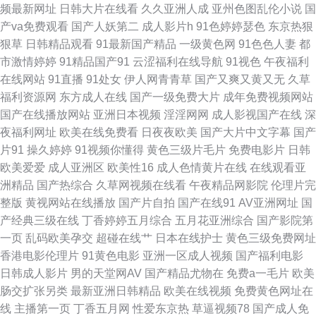
频最新网址
日韩大片在线看
久久亚洲人成
亚州色图乱伦小说
国
成人AV 91操网 俺去也俺去啦 国产呦交精品视频 老司机福利院 日韩欧美专
产va免费观看
国产人妖第二
成人影片h
91色婷婷瑟色
东京热狠
狠草
日韩精品观看
91最新国产精品
一级黄色网
91色色人妻
都
区 一区美女 97超碰视屏 国产91网址 超碰91资源 91豆花影院 东京热天堂久
市激情婷婷
91精品国产91
云涩福利在线导航
91视色
午夜福利
在线网站
91直播
91处女
伊人网青青草
国产又爽又黄又无
久草
久 九一传媒影视传媒 日本免费A∨ 亚洲Av色情网占 阿v视频在线观看 国产呦
福利资源网
东方成人在线
国产一级免费大片
成年免费视频网站
国产在线播放网站
亚洲日本视频
淫淫网网
成人影视国产在线
深
交精品视频 免费成人17 日韩黄色免费网站 性爱日韩 91视频观看网站 超碰
夜福利网址
欧美在线免费看
日夜夜欧美
国产大片中文字幕
国产
片91
操久婷婷
91视频你懂得
黄色三级片毛片
免费电影片
日韩
97成人在线 国产精品免费网站 欧洲综合色网 性爱超碰 91网站链接 岛国毛片
欧美爱爱
成人亚洲区
欧美性16
成人色情黄片在线
在线观看亚
洲精品
国产热综合
久草网视频在线看
午夜精品网影院
伦理片完
在线观看 激情夜色av 欧美成人性爱综合 色色撸大妈 影音先锋欧美四级 抖阴
整版
黄视网站在线播放
国产片自拍
国产在线91
AV亚洲网址
国
产经典三级在线
丁香婷婷五月综合
五月花亚洲综合
国产影院第
变态大 日本中文字幕色 51国产自拍视频 豆花视频九一免费 久久国内精品 91
一页
乱码欧美孕交
超碰在线艹
日本在线护士
黄色三级免费网址
香港电影伦理片
91黄色电影
亚洲一区成人视频
国产福利电影
爽片 日本后入视频 伊人伦理电影 白丝喷水在线 国产色色五月天 日本AⅤ在线
日韩成人影片
男的天堂网AV
国产精品尤物在
免费a一毛片
欧美
肠交扩张另类
最新亚洲日韩精品
欧美在线视频
免费黄色网址在
伊人婷婷色香五月 wwwav麻豆网 激情文学另类av 欧美爽爽 午夜剧场在线爽
线
主播第一页
丁香五月网
性爱东京热
草逼视频78
国产成人免