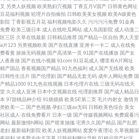
叉
另类人妖视频
欧美熟妇穴视频
丁香五月V国产
日韩黄色网址
豆花福利视频
轮理片自拍偷拍
日韩欧美美女视频
欧美A级黄色
影院
丁香影视五月花
福利视频电影久久
污污污污免费
91金典
免费
欧美三级日本
成人在线吃瓜网站
成人岛国影院
成人动漫二
区三区
久草在线最新
日韩精品推荐
国产精品一区自拍
男人天堂
a片123
另类视频欧美
国产在线直播
亚洲卡一卡二
成人在线免
费看黄
操操无码视频
国产高清第一页
91国产在线播放
国产女
人夜夜做
国产在线小视频
91com
91豆花成人
哪里有A片网址
精产国品
香蕉视频国产精品
91九色福利
成人国产无线视
欧美
日韩性生活片
国产伦理剧
国产精品无套无码
成年人网站免费
国
产精品1000
91九色在线视频
日本伦理片在线
三级无码在线天
堂
久久成人亚洲
日本中文视频在线
伦理剧推荐
国产成人精品日
本
97甜桃品种介绍
91插插插
欧美SE第二页
毛片内射女
激情另
类欧美一二
国产色视频
孕妇三级av无码
日韩欧美色综合
美女
社区成人
在线免费看片
日本一级
国产传媒视频网站
免费观看污
网站
最新激情h网站
国产喷浆抽搐
宅男久久国产精品
国产乱肥
老妇
最新福利影院
欧美人妖视频网站
窝窝午夜理论
久草视频深
夜福利
波多野步中文字幕
日韩福利网址导航
91精品国产社区