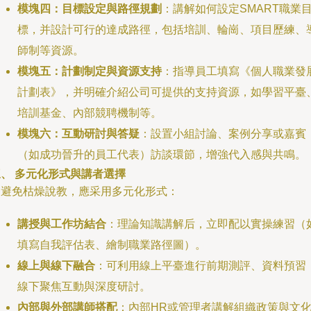
模塊四：目標設定與路徑規劃
：講解如何設定SMART職業
標，并設計可行的達成路徑，包括培訓、輪崗、項目歷練、
師制等資源。
模塊五：計劃制定與資源支持
：指導員工填寫《個人職業發
計劃表》，并明確介紹公司可提供的支持資源，如學習平臺
培訓基金、內部競聘機制等。
模塊六：互動研討與答疑
：設置小組討論、案例分享或嘉賓
（如成功晉升的員工代表）訪談環節，增強代入感與共鳴。
三、 多元化形式與講者選擇
為避免枯燥說教，應采用多元化形式：
講授與工作坊結合
：理論知識講解后，立即配以實操練習（
填寫自我評估表、繪制職業路徑圖）。
線上與線下融合
：可利用線上平臺進行前期測評、資料預習
線下聚焦互動與深度研討。
內部與外部講師搭配
：內部HR或管理者講解組織政策與文