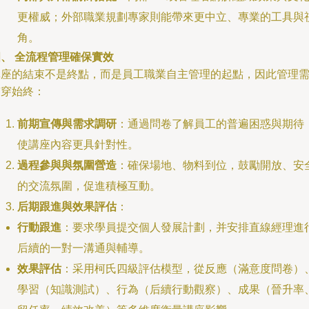
更權威；外部職業規劃專家則能帶來更中立、專業的工具與
角。
、 全流程管理確保實效
講座的結束不是終點，而是員工職業自主管理的起點，因此管理
貫穿始終：
前期宣傳與需求調研
：通過問卷了解員工的普遍困惑與期待
使講座內容更具針對性。
過程參與與氛圍營造
：確保場地、物料到位，鼓勵開放、安
的交流氛圍，促進積極互動。
后期跟進與效果評估
：
行動跟進
：要求學員提交個人發展計劃，并安排直線經理進
后續的一對一溝通與輔導。
效果評估
：采用柯氏四級評估模型，從反應（滿意度問卷）
學習（知識測試）、行為（后續行動觀察）、成果（晉升率