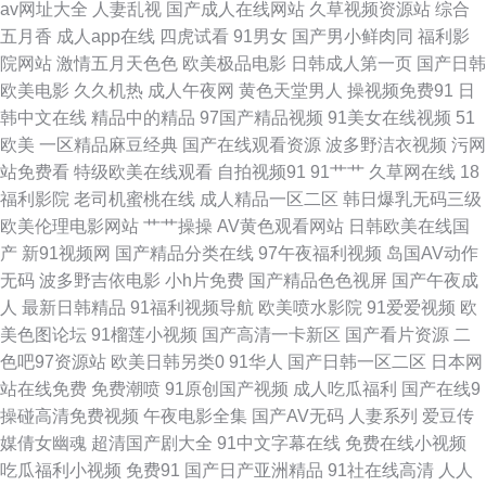
av网址大全
人妻乱视
国产成人在线网站
久草视频资源站
综合
91迷奸精品 丁香8月大香蕉 老司机福院视频 午夜销魂福利 91久久一 宅福利
五月香
成人app在线
四虎试看
91男女
国产男小鲜肉同
福利影
院网站
激情五月天色色
欧美极品电影
日韩成人第一页
国产日韩
白浆 avtt伊人 大香蕉AV导航网 亚洲吃瓜福利 91涩涩网站 草比电影网 成人不
欧美电影
久久机热
成人午夜网
黄色天堂男人
操视频免费91
日
韩中文在线
精品中的精品
97国产精品视频
91美女在线视频
51
卡视频 国模100p 青娱乐92 肏屄五月天 国产精品丝袜 九一成人秘网 欧美99
欧美
一区精品麻豆经典
国产在线观看资源
波多野洁衣视频
污网
站免费看
特级欧美在线观看
自拍视频91
91艹艹
久草网在线
18
导航 亚洲黄色黄色网址 91啦九色绿帽 AV线上 福利地址发布页 狠狠喽老司
福利影院
老司机蜜桃在线
成人精品一区二区
韩日爆乳无码三级
欧美伦理电影网站
艹艹操操
AV黄色观看网站
日韩欧美在线国
机 欧美男女性生活 深夜浮力视频 性欧美日韩 91茄子在线看 含羞草免费91
产
新91视频网
国产精品分类在线
97午夜福利视频
岛国AV动作
无码
波多野吉依电影
小h片免费
国产精品色色视屏
国产午夜成
免费看草逼 欧洲性生活社区 色先锋影音AV 亚洲成人免费电影 中文字幕欧美
人
最新日韩精品
91福利视频导航
欧美喷水影院
91爱爱视频
欧
美色图论坛
91榴莲小视频
国产高清一卡新区
国产看片资源
二
专区 91亚洲网站 www国产色片 东京热AV导航网 精东免费视频 免费的瑟瑟
色吧97资源站
欧美日韩另类0
91华人
国产日韩一区二区
日本网
站在线免费
免费潮喷
91原创国产视频
成人吃瓜福利
国产在线9
的网站 日本丝袜足交 丝袜视频 亚洲情色图网站 91干逼网 99热精偷拍 超碰
操碰高清免费视频
午夜电影全集
国产AV无码
人妻系列
爱豆传
媒倩女幽魂
超清国产剧大全
91中文字幕在线
免费在线小视频
欧美成人 国产AV探花 激情片a级试看 瑟瑟五月天婷婷 在线看视频污 97日韩
吃瓜福利小视频
免费91
国产日产亚洲精品
91社在线高清
人人