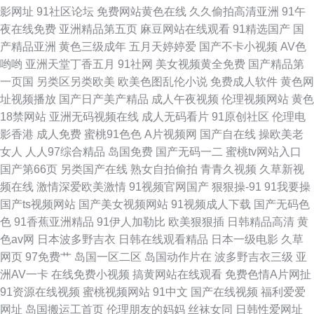
影网址
91社区论坛
免费网站黄色在线
久久偷拍高清亚洲
91午
夜在线免费
亚洲精品第五页
麻豆网站在线观看
91精选国产
国
产精品亚洲
黄色三级成年
五月天婷婷爱
国产不卡小视频
AV色
哟哟
亚洲天堂丁香五月
91社网
美女视频黄全免费
国产精品第
一页国
另类区另类欧美
欧美色图乱伦小说
免费成人软件
黄色网
址视频播放
国产日产美产精品
成人午夜视频
伦理视频网站
黄色
18禁网站
亚洲无码视频在线
成人无码看片
91原创社区
伦理电
影香港
成人免费
蜜桃91色色
A片视频网
国产自在线
操欧美老
女人
人人97综合精品
岛国免费
国产无码一二
蜜桃tv网站入口
国产第66页
另类国产在线
熟女自拍偷拍
青青久视频
久草新视
频在线
激情深爱欧美激情
91视频官网国产
狠狠操-91
91我要操
国产ts视频网站
国产美女视频网站
91视频成人下载
国产无码色
色
91香蕉亚洲精品
91伊人加勒比
欧美狠狠插
日韩精品高清
黄
色av网
日本波多野吉衣
日韩在线观看精品
日本一级电影
久草
网页
97免费艹
岛国一区二区
岛国动作片在
波多野吉衣三级
亚
洲AV一卡
在线免费小视频
搞黄网站在线观看
免费色情A片网扯
91资源在线视频
蜜桃视频网站
91中文
国产在线视频
福利爱爱
网址
岛国搬运工首页
伦理朋友的妈妈
丝袜女同
日韩性爱网址