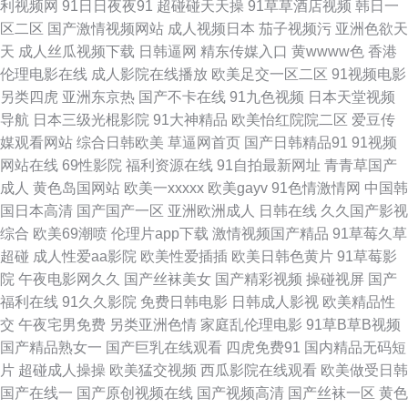
利视频网
91日日夜夜91
超碰碰天天操
91草草酒店视频
韩日一
性交网 男人午夜影院 欧美性交DVD 日本香蕉网 日韩性爱网址 伊人伊思7 91
区二区
国产激情视频网站
成人视频日本
茄子视频污
亚洲色欲天
天
成人丝瓜视频下载
日韩逼网
精东传媒入口
黄wwww色
香港
干逼网 亚洲丝袜天堂在线 都市激激情 欧美肏屄视频 午夜插逼网址网站 人妖
伦理电影在线
成人影院在线播放
欧美足交一区二区
91视频电影
另类四虎
亚洲东京热
国产不卡在线
91九色视频
日本天堂视频
AV综合网 午夜三级A 亚洲天堂色网站 91偷拍超碰 草草网天堂 成人AV线上看
导航
日本三级光棍影院
91大神精品
欧美怡红院院二区
爱豆传
媒观看网站
综合日韩欧美
草逼网首页
国产日韩精品91
91视频
国产在线欧 精品综合国浮 男人天堂狠狠操 日本黄页视频 少妇超碰在线播放
网站在线
69性影院
福利资源在线
91自拍最新网址
青青草国产
成人
黄色岛国网站
欧美一xxxxx
欧美gayv
91色情激情网
中国韩
性爱网欧美日日色 91精品资源 97超碰超碰在线 变态伪娘自慰 岛国午夜av
国日本高清
国产国产一区
亚洲欧洲成人
日韩在线
久久国产影视
综合
欧美69潮喷
伦理片app下载
激情视频国产精品
91草莓久草
国产第一页在线 另类综合小图i 青草午夜影院 日韩熟女视频 午夜福利AV网站
超碰
成人性爱aa影院
欧美性爱插插
欧美日韩色黄片
91草莓影
院
午夜电影网久久
国产丝袜美女
国产精彩视频
操碰视屏
国产
91大神黑丝在线 91www豆花 久久八七偷拍伦理 日韩综合色色 伊人久久国产
福利在线
91久久影院
免费日韩电影
日韩成人影视
欧美精品性
交
午夜宅男免费
另类亚洲色情
家庭乱伦理电影
91草B草B视频
视频 超碰免费在线99 国产精品美女av 久热大香蕉 青青草视频福利 亚洲毛片
国产精品熟女一
国产巨乳在线观看
四虎免费91
国内精品无码短
片
超碰成人操操
欧美猛交视频
西瓜影院在线观看
欧美做受日韩
基地专区 91青青操网站 超碰狠狠 国产中文 欧美精品一级片 午夜三级影院
国产在线一
国产原创视频在线
国产视频高清
国产丝袜一区
黄色