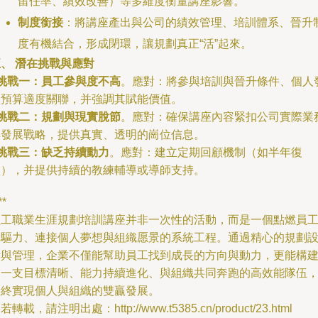
留任率、績效改善）等多維度衡量講座影響。
制度銜接
：將講座產出與公司的績效管理、培訓體系、晉升
度有機結合，形成閉環，讓規劃真正“活”起來。
、 潛在挑戰與應對
挑戰一：員工參與度不高
。應對：將參與培訓與晉升條件、個人
展預算適度關聯，并強調其賦能價值。
挑戰二：規劃與現實脫節
。應對：確保講座內容緊扣公司實際業
與發展戰略，提供真實、透明的崗位信息。
挑戰三：缺乏持續動力
。應對：建立定期回顧機制（如半年復
盤），并提供持續的教練輔導或導師支持。
**
員工職業生涯規劃培訓講座并非一次性的活動，而是一個點燃員
內驅力、連接個人夢想與組織愿景的系統工程。通過精心的規劃
計與管理，企業不僅能幫助員工找到成長的方向與動力，更能構
起一支目標清晰、能力持續進化、與組織共同奔跑的高效能隊伍
最終實現個人與組織的雙贏發展。
若轉載，請注明出處：http://www.t5385.cn/product/23.html