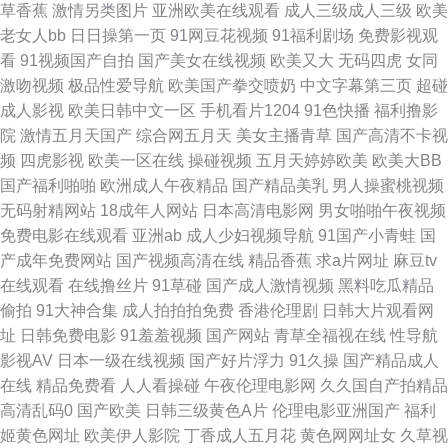
草香蕉
激情另类图片
亚洲欧美在线观看
成人三级成人三级
欧美
色情 超碰人人操人人操 国产精品福利社 日韩超碰 草逼电影网站 国内精品第
老女人bb
日日操第一页
91网豆花视频
91福利剧场
免费影视观
看
91视频国产自拍
国产美女在线视频
欧美又大
无码四虎
女同
一页 91黄下载 成人午夜A片 黄色视频链接 欧美熟妇激情 色色看片 影音先锋
激吻视频
极品性爱导航
欧美国产拳交喷奶
中文字幕第三页
超碰
成人影视
欧美日韩中文一区
手机看片1204
91色快播
福利撸影
自拍在线 91熟女视频口 白丝内射91AV 国产91理论在线 激情导航 欧美少女
院
激情五月天国产
综合网五月天
美女主播青草
国产高清不卡视
频
四虎影视
欧美一区在线
操碰视频
五月天婷婷欧美
欧美大BB
性交 熟妇人妻一区二区 影音先锋丁香四月 97超碰女人 成人免费观看视频 后
国产福利啪啪
欧洲成人午夜精品
国产精品美乳
男人操蜜桃视频
无码射精网站
18成年人网站
日本高清电影网
男女啪啪午夜视频
入美女的网站 蜜臀性爱av 日本在线观看 伊人成人在线视频 aV经典在线导航
免费电影在线观看
亚洲ab
成人少妇视频导航
91国产小青蛙
国
产成年免费网站
国产视频高清在线
精品香蕉
求a片网址
麻豆tv
国产av第一页 久久精品国产男包 青娱乐AV首页 四区五区福利导航 伊人成人
在线观看
在线撸丝片
91草碰
国产成人激情视频
黑料吃瓜精品
偷拍
91大神合集
成人拍拍拍免费
香港伦理剧
日韩大片观看网
在线 91社区9页 俺五月激情 韩国无码H片 蜜桃97干 日韩三级aa 综合另类精
址
日韩免费电影
91羞羞视频
国产网站
青草全福视在线
性导航
影视AV
日本一级在线视频
国产好片浮力
91久操
国产精品成人
品av 97人人操人人爽 成人品人妻久久 韩国精品一二三 老湿影院日本 日本爱
在线
精品免费看
人人看操碰
午夜伦理电影网
久久国自产拍精品
高清乱码0
国产欧美
日韩三级黄色A片
伦理电影亚洲国产
福利
爱片 尤物视频官网 AA欧美性爱 国产成人在线日韩 久久理伦 人人超碰 午夜
姬黄色网址
欧美伊人影院
丁香成人五月花
黄色网网址女
久草视