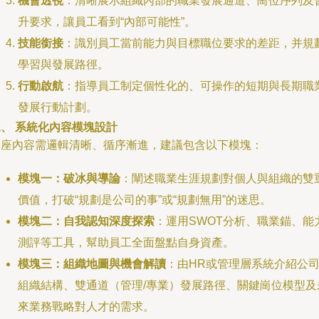
機會透視
：清晰展示組織內部的職業發展通道、崗位序列及
升要求，讓員工看到“內部可能性”。
技能銜接
：識別員工當前能力與目標職位要求的差距，并規
學習與發展路徑。
行動啟航
：指導員工制定個性化的、可操作的短期與長期職
發展行動計劃。
、 系統化內容模塊設計
講座內容需邏輯清晰、循序漸進，建議包含以下模塊：
模塊一：破冰與導論
：闡述職業生涯規劃對個人與組織的雙
價值，打破“規劃是公司的事”或“規劃無用”的迷思。
模塊二：自我認知深度探索
：運用SWOT分析、職業錨、能
測評等工具，幫助員工全面盤點自身資產。
模塊三：組織地圖與機會解讀
：由HR或管理層系統介紹公
組織結構、雙通道（管理/專業）發展路徑、關鍵崗位模型及
來業務戰略對人才的需求。