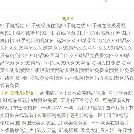
nginx
91手机视频|91手机视频在线|91手机在线|91手机在线观看视
频|91手机在线看片|91手机在线视频|91手机在线视频观看|91手
机自拍|91手机自拍视频|91熟妇
久久99精品久久|久久99精品久
久h|久久99精品久久婷婷|久久99精品久久学生|久久99精品久久
只有精品|久久99精品麻豆国产|久久99精品免费播放|久久99精
品视频|久久99精品一区|久久99久久99精品
黄网入口免费|黄网
页在线看|黄网在线观看|黄网站看观看|黄网站免费看|黄网站免费
在线看|黄网站视频免费看|黄网站小视频|黄网站在看观|黄网站在
线看免费
主站蜘蛛池模板：
欧洲精品区
|
日本欧美精品视频
|
宅福利导航
|
91精品豆花
|
a片网站免费
|
五月婷丁香综合网
|
可免费看A片
网站
|
护士长招聘
|
干孕妇AV
|
一期二期无码播放
|
国产片黄
|
中
文日韩在线观看
|
久草福利免费
|
宅男影精品一区
|
国产a精彩
|
伦理美国
|
泰国最美人妖宝儿
|
欧美色色爱
|
日韩欧美在线看片
|
在线播放伦理片
|
狼友天堂
|
91视频草
|
欧美大粗吊人妖
|
午夜性