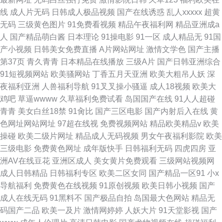
线
成人片无码
日韩成人极品视频
国产在线诱惑
乱人xxxxx
超黄
无码
三级黄色图片
91免费看视频
精品午夜福利网
精品亚洲成a
人
国产精品萌白酱
日本理论
91操电影
91一区
成人精品无
91国
产小视频
日韩美女免费直播
A片网站网址
激情文学色
国产主播
第37页
青久青青
日本精品在线播放
三级A片
国产日韩亚洲综合
91短视频网站
欧美骚网站
丁香五月天亚洲
欧美大粗吊人妖
深
夜福利亚洲
人兽福利导航
91叉叉操小骚逼
成人18视频
欧美大
鸡吧
草逼wwww
久草福利免费试看
岛国国产在线
91人人超碰
青青
美女白丝18禁
91肏比
国产三区电影
国产内射后入在线
黄
色网址网站网址
97超在线视
免费视频网站
精品欧美精品v
欧美
操碰
欧美二级片网址
精品成人无码视频
男女午夜福利影院
欧美
三级电影
免费黄色网址
成年版快手
日韩福利无码
四虎四房
亚
洲AV在线豆花
亚洲区成人
美女黄片免费观看
三级网站视频网
成人日韩精品
日韩福利专区
欧美二区女同
国产精品一区91
小x
导航福利
免费黄色在线视频
91原创视频
欧美日韩小视频
国产
成人在线无码
91黑料不
国产极品自拍
岛国最大色网站
精品无
码国产二品
欧美一及片
激情网婷婷
人妖大片
91天堂影视
国产